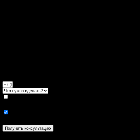
Решаем любые задачи с мотоциклом:
от покупки до сложного ремонта
5.0
(487 отзывов)
4.8
(20 отзывов)
4.8
(20 отзывов)
Быстрая запись в сервис
Нажимая на кнопку “Получить консультацию”, я даю свое с
Я согласен(на) получать рекламные материалы и новости
Получить консультацию