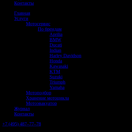
Контакты
Главная
Услуги
Мотосервис
По брендам
Aprilia
BMW
Ducati
Indian
Harley Davidson
Honda
Kawasaki
KTM
Suzuki
Triumph
Yamaha
Мотоподбор
Хранение мотоцикла
Мотоэвакуатор
Журнал
Контакты
+7 (495) 487‒77‒78