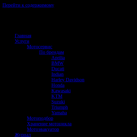
Перейти к содержимому
Главная
Услуги
Мотосервис
По брендам
Aprilia
BMW
Ducati
Indian
Harley Davidson
Honda
Kawasaki
KTM
Suzuki
Triumph
Yamaha
Мотоподбор
Хранение мотоцикла
Мотоэвакуатор
Журнал