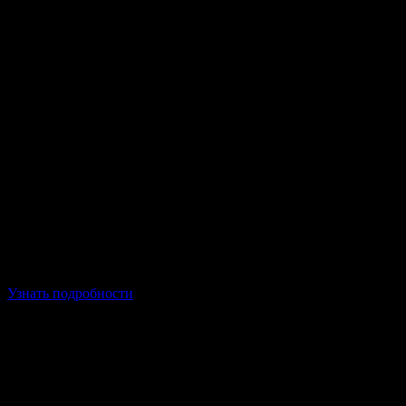
Беспроцентная рассрочка в ОКОЛОМОТА
0 -
первый взнос
0 -
переплат
6 - месяцев
Обслуживайся сейчас - плати потом.
На все виды работ и запчасти.
Узнать подробности