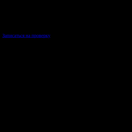
Специальное
предложение
Знакомство с сервисом:
Диагностика по
37 пунктам за 0 руб.
Только для новых клиентов.
Проверим всё: от затяжки осей 
Записаться на проверку